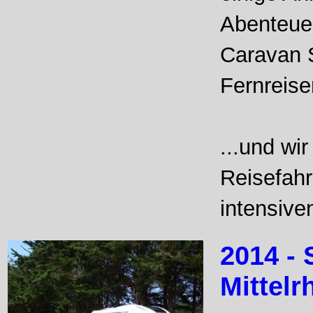
Abenteuer
Caravan S
Fernreise
...und wi
Reisefah
intensiv
2014 - 
Mittelr