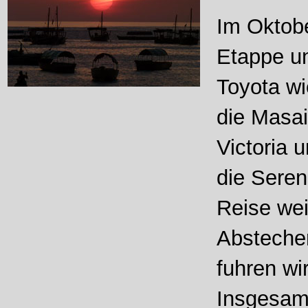
Im Oktobe
Etappe un
Toyota wi
die Masai
Victoria 
die Seren
Reise wei
Abstecher
fuhren wi
Insgesamt