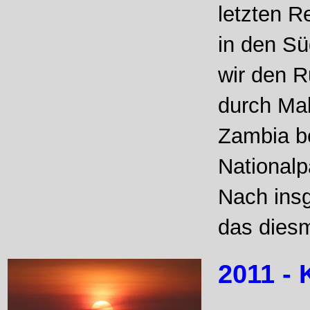
letzten R
in den Sü
wir den R
durch Mal
Zambia b
Nationalp
Nach insg
das diesm
2011 - 