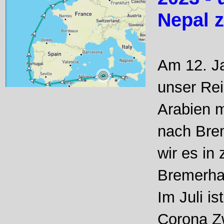
Nepal 
Am 12. Ja
unser Re
Arabien m
nach Bre
wir es in
Bremerha
Im Juli i
Corona Zw