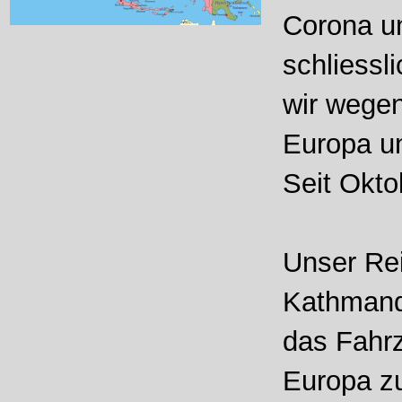
Corona un
schliessl
wir wege
Europa u
Seit Okto
Unser Rei
Kathmand
das Fahrz
Europa zu