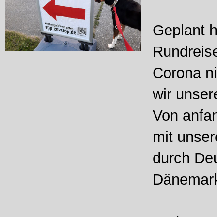
Geplant h
Rundreise
Corona ni
wir unse
Von anfan
mit unse
durch Deu
Dänemar