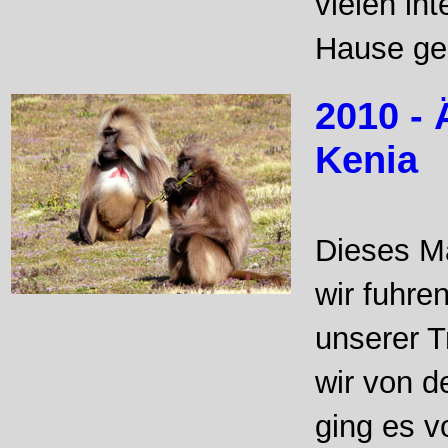
vielen in
Hause g
2010 - 
Kenia
Dieses Ma
wir fuhre
unserer T
wir von d
ging es v