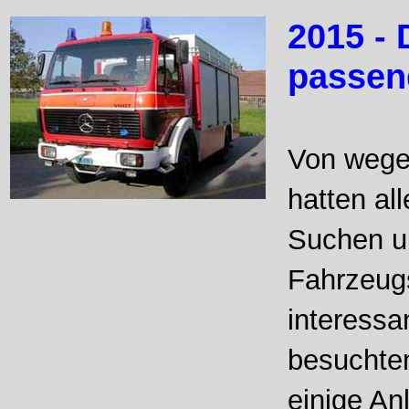
2015 -
passen
Von wegen
hatten al
Suchen un
Fahrzeug
interessa
besuchte
einige A