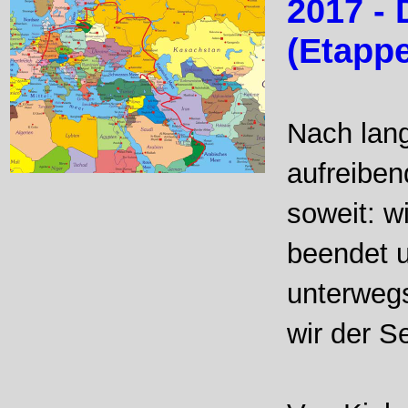
2017 - 
(Etappe
Nach lang
aufreiben
soweit: w
beendet u
unterwegs
wir der S