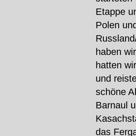
Etappe un
Polen und
Russland/
haben wir
hatten wi
und reist
schöne Al
Barnaul u
Kasachsta
das Ferga