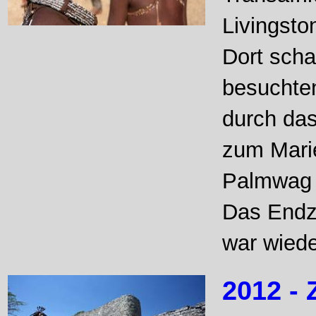
Livingsto
Dort scha
besuchten
durch da
zum Marie
Palmwag i
Das Endzi
war wiede
2012 -