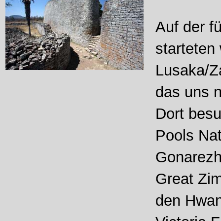
Auf der f
starteten
Lusaka/Z
das uns 
Dort bes
Pools Nat
Gonarezho
Great Zi
den Hwang