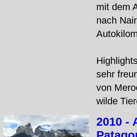
mit dem A
nach Nair
Autokilom
Highlight
sehr freu
von Meroe
wilde Tier
2010 - 
Patago